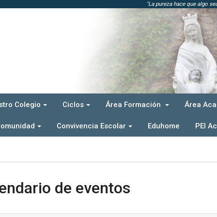
"La pureza hace que algo sea 
stro Colegio
Ciclos
Área Formación
Área Ac
Comunidad
Convivencia Escolar
Eduhome
PEI Ac
endario de eventos