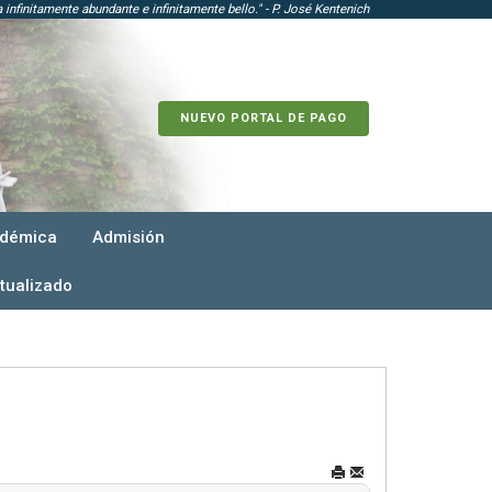
infinitamente abundante e infinitamente bello." - P. José Kentenich
NUEVO PORTAL DE PAGO
adémica
Admisión
tualizado