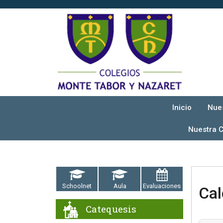
Inicio
Nue
Nuestra 
Schoolnet
Aula
Evaluaciones
Cal
Catequesis