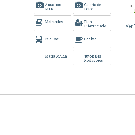
Anuarios
Galería de
05-
MTN
Fotos
...
Matriculas
Plan
Diferenciado
Ver 
Bus Car
Casino
María Ayuda
Tutoriales
Profesores