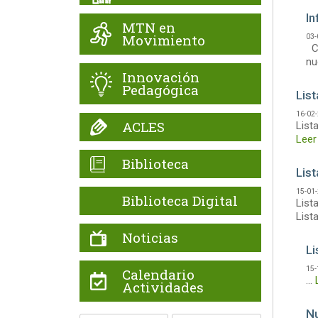
In
MTN en
Movimiento
03-
Co
nu
Innovación
Pedagógica
Lis
16-02
ACLES
List
Leer
Biblioteca
List
15-01
Biblioteca Digital
List
List
Noticias
Li
15-
Calendario
...
Actividades
Nu