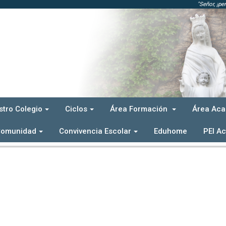
"Señor, ¡pe
stro Colegio
Ciclos
Área Formación
Área Ac
Comunidad
Convivencia Escolar
Eduhome
PEI Ac