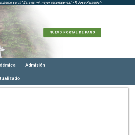
rmíteme servir! Esta es mi mayor recompensa." - P. José Kentenich
NUEVO PORTAL DE PAGO
adémica
Admisión
tualizado